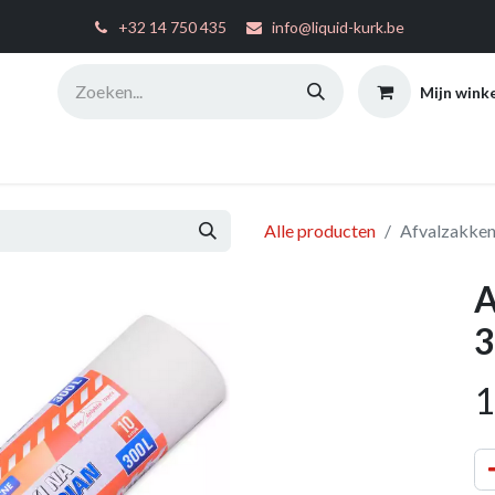
͏
+32 14 750 435
info@liquid-kurk.be
Mijn wink
ties
Toepassingsinstructies
FAQ
Configurator
W
Alle producten
Afvalzakken
A
3
1