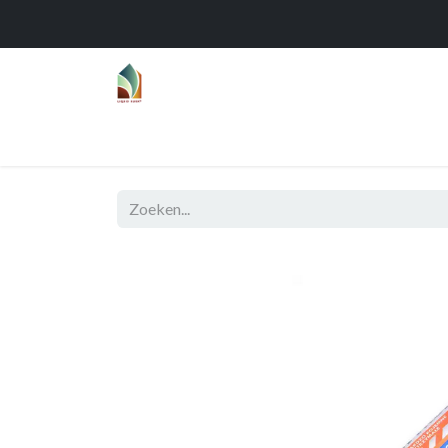
Home
Over
Realisaties
Func