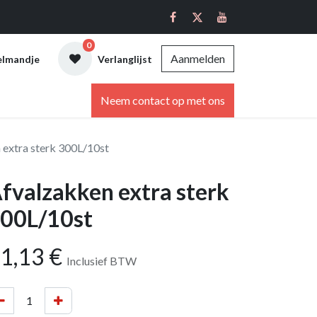
0
Aanmelden
elmandje
Verlanglijst
ebshop
Neem contact op met ons
 extra sterk 300L/10st
fvalzakken extra sterk
00L/10st
1,13
€
Inclusief BTW