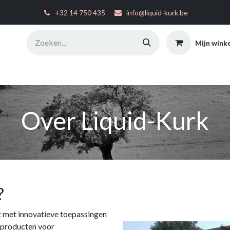
͏
+32 14 750 435
info@liquid-kurk.be
Mijn wink
ties
Toepassingsinstructies
FAQ
Configurator
W
Over Liquid-Kurk
?
dt met innovatieve toepassingen
n producten voor