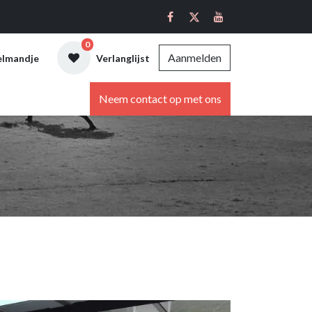
0
Aanmelden
elmandje
Verlanglijst
ebshop
Neem contact op met ons