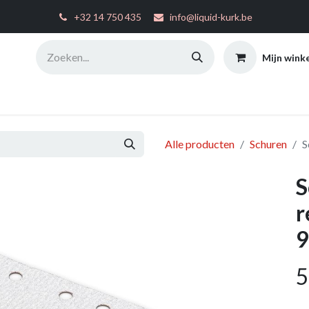
͏
+32 14 750 435
info@liquid-kurk.be
Mijn wink
ties
Toepassingsinstructies
FAQ
Configurator
W
Alle producten
Schuren
S
S
r
9
5