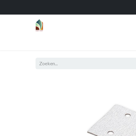
Home
Over
Realisaties
Func