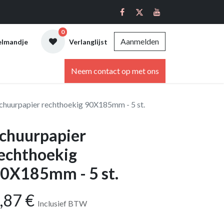
0
Aanmelden
elmandje
Verlanglijst
ebshop
Neem contact op met ons
chuurpapier rechthoekig 90X185mm - 5 st.
chuurpapier
echthoekig
0X185mm - 5 st.
,87
€
Inclusief BTW