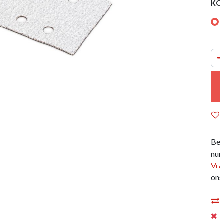
KO
Be
nu
Vr
on