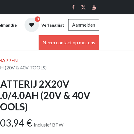
0
Aanmelden
elmandje
Verlanglijst
ebshop
Neem contact op met ons
HAPPEN
AH (20V & 40V TOOLS)
ATTERIJ 2X20V
.0/4.0AH (20V & 40V
OOLS)
03,94
€
Inclusief BTW