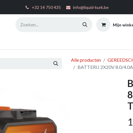
͏
+32 14 750 435
info@liquid-kurk.be
Mijn wink
ties
Toepassingsinstructies
FAQ
Configurator
W
Alle producten
GEREEDSC
BATTERIJ 2X20V 8.0/4.0
B
8
T
1