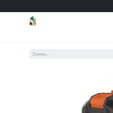
Home
Over
Realisaties
Func