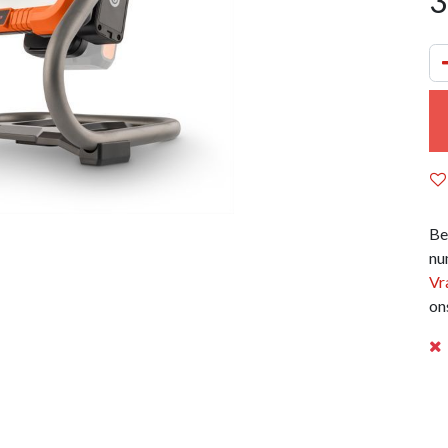
3
Be
nu
Vr
on