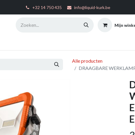
͏
+32 14 750 435
info@liquid-kurk.be
Mijn wink
ties
Toepassingsinstructies
FAQ
Configurator
W
Alle producten
DRAAGBARE WERKLAMP 20
W
E