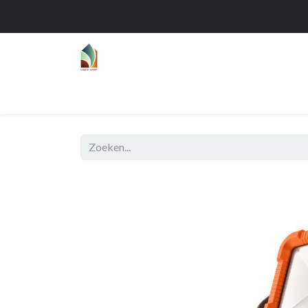
Home
Over
Realisaties
Func