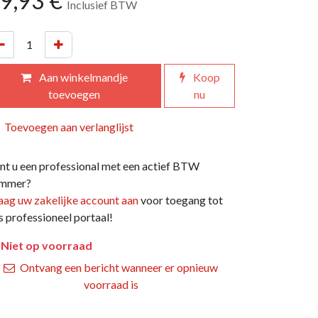
9,93
€
Inclusief BTW
Aan winkelmandje
Koop
toevoegen
nu
Toevoegen aan verlanglijst
nt u een professional met een actief BTW
mmer?
aag uw zakelijke account aan
voor toegang tot
s professioneel portaal!
Niet op voorraad
Ontvang een bericht wanneer er opnieuw
voorraad is