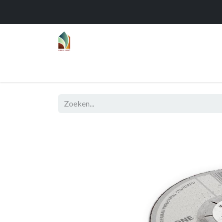
Home
Over
Realisaties
Func