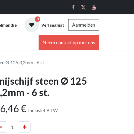
0
Aanmelden
elmandje
Verlanglijst
ebshop
Neem contact op met ons
een Ø 125 3,2mm - 6 st.
nijschijf steen Ø 125
,2mm - 6 st.
6,46
€
Inclusief BTW