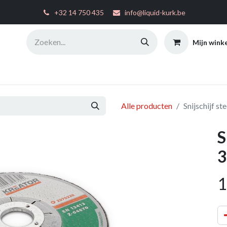
͏
+32 14 750 435
info@liquid-kurk.be
Mijn wink
ties
Toepassingsinstructies
FAQ
Configurator
W
Alle producten
Snijschijf st
S
3
1