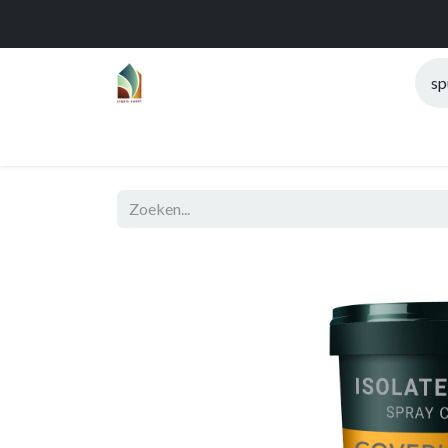
Home
Over
Realisaties
Func