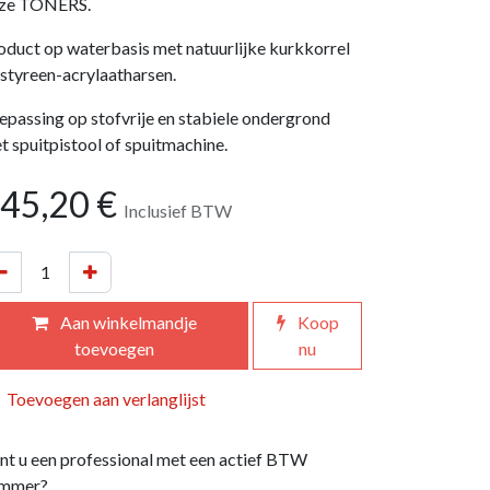
ze TONERS.
oduct op waterbasis met natuurlijke kurkkorrel
 styreen-acrylaatharsen.
epassing op stofvrije en stabiele ondergrond
t spuitpistool of spuitmachine.
45,20
€
Inclusief BTW
Aan winkelmandje
Koop
toevoegen
nu
Toevoegen aan verlanglijst
nt u een professional met een actief BTW
mmer?