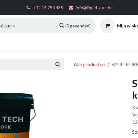
͏
+32 14 750 435
info@liquid-kurk.be
Mijn wink
(0 gevonden)
ties
Toepassingsinstructies
FAQ
Configurator
W
Alle producten
SPUITKURK 
S
k
Ko
Ve
12
Sp