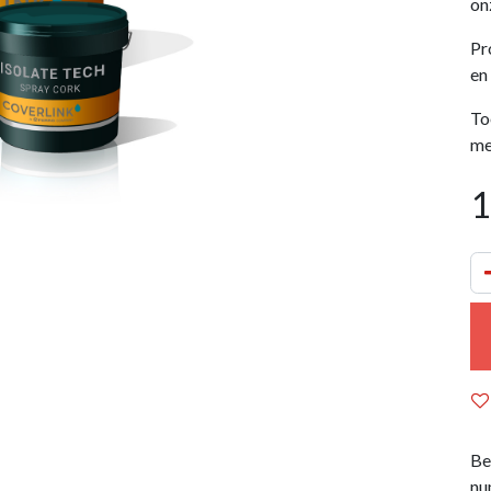
on
Pr
en
To
me
1
Be
nu