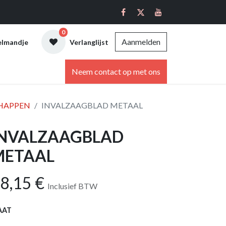
0
Aanmelden
elmandje
Verlanglijst
ebshop
Neem contact op met ons
HAPPEN
INVALZAAGBLAD METAAL
INVALZAAGBLAD
METAAL
8,15
€
Inclusief BTW
AAT