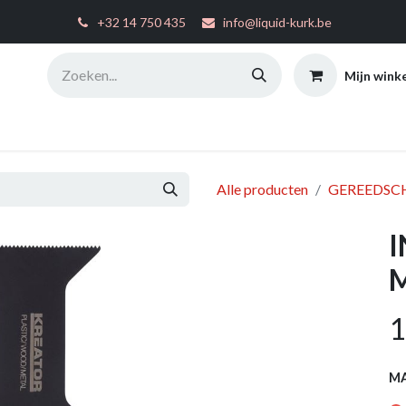
͏
+32 14 750 435
info@liquid-kurk.be
Mijn wink
ties
Toepassingsinstructies
FAQ
Configurator
W
Alle producten
GEREEDSC
1
M