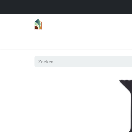
Home
Over
Realisaties
Func