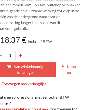
gen, schimmels, enz… op alle buitenoppervlakken.
lfreinigende en duurzame werking tot diep in de
riën van de ondergrond waardoor de
saantasting langer bestreden wordt.
aar voor gebruik.
18,37
€
Inclusief BTW
Aan winkelmandje
Koop
toevoegen
nu
Toevoegen aan verlanglijst
nt u een professional met een actief BTW
mmer?
aag uw zakelijke account aan
voor toegang tot