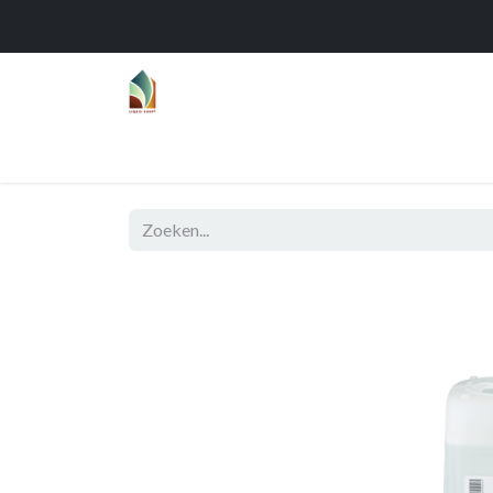
Home
Over
Realisaties
Func