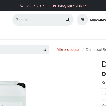
͏
+32 14 750 435
info@liquid-kurk.be
Mijn wink
ties
Toepassingsinstructies
FAQ
Configurator
W
Alle producten
Demossol Re
D
o
Kr
al
ku
le
Vo