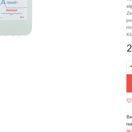
al
Ze
po
mo
Kl
2
Be
nu
Vr