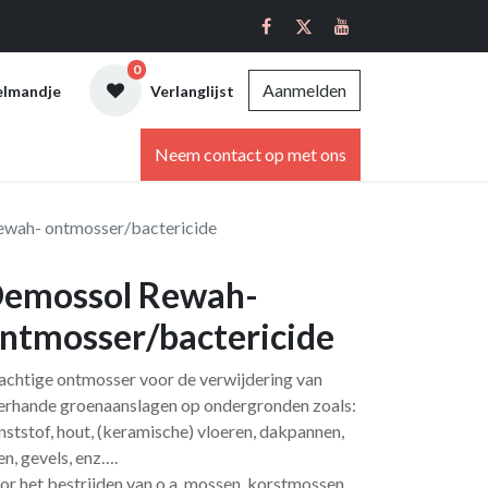
0
Aanmelden
elmandje
Verlanglijst
ebshop
Neem contact op met ons
wah- ontmosser/bactericide
emossol Rewah-
ntmosser/bactericide
achtige ontmosser voor de verwijdering van
lerhande groenaanslagen op ondergronden zoals:
nststof, hout, (keramische) vloeren, dakpannen,
ien, gevels, enz….
or het bestrijden van o.a. mossen, korstmossen,