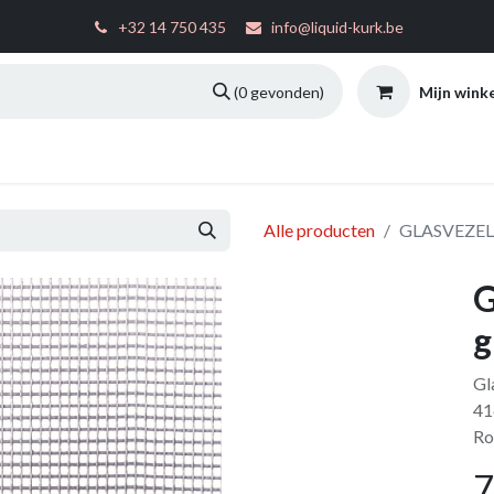
͏
+32 14 750 435
info@liquid-kurk.be
Mijn wink
(0 gevonden)
ties
Toepassingsinstructies
FAQ
Configurator
W
Alle producten
GLASVEZEL
G
g
Gl
41
Ro
7