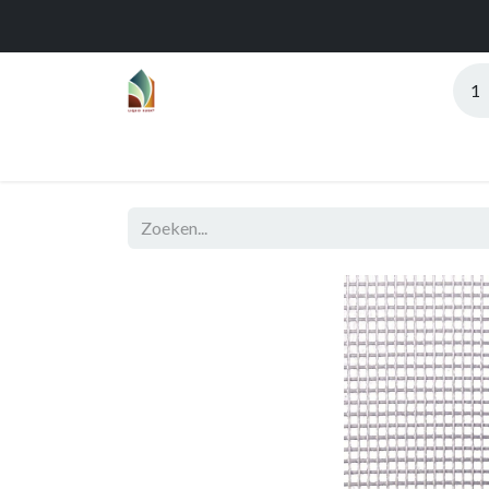
Home
Over
Realisaties
Func