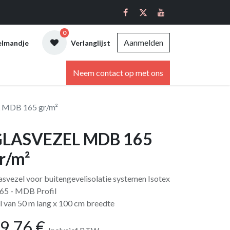
0
Aanmelden
elmandje
Verlanglijst
ebshop
Neem contact op met ons
 MDB 165 gr/m²
LASVEZEL MDB 165
r/m²
asvezel voor buitengevelisolatie systemen Isotex
65 - MDB Profil
l van 50 m lang x 100 cm breedte
9,76
€