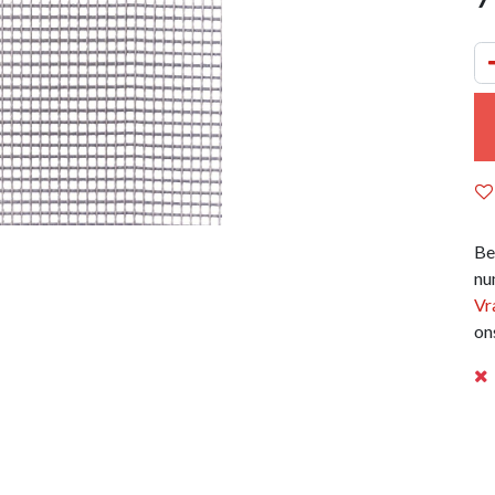
Be
nu
Vr
on