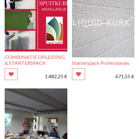
COMBINATIE OPLEIDING
& STARTERSPACK
Starterspack Professionals
1.482,25
€
671,55
€