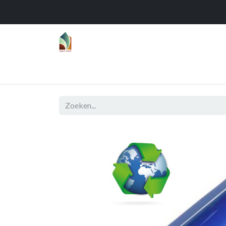
Home
Over
Realisaties
Func