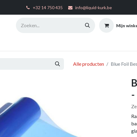
͏
+32 14 750 435
info@liquid-kurk.be
Mijn wink
ties
Toepassingsinstructies
FAQ
Configurator
W
Alle producten
Blue Foil Be
B
-
Ze
Ra
ba
gl