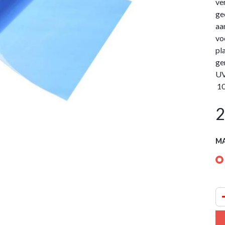
ver
ge
aa
vo
pl
ge
UV
10
2
M