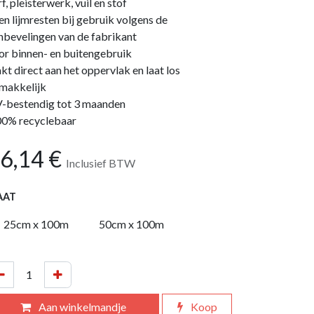
f, pleisterwerk, vuil en stof
en lijmresten bij gebruik volgens de
nbevelingen van de fabrikant
or binnen- en buitengebruik
akt direct aan het oppervlak en laat los
makkelijk
-bestendig tot 3 maanden
0% recyclebaar
6,14
€
Inclusief BTW
AAT
25cm x 100m
50cm x 100m
Aan winkelmandje
Koop