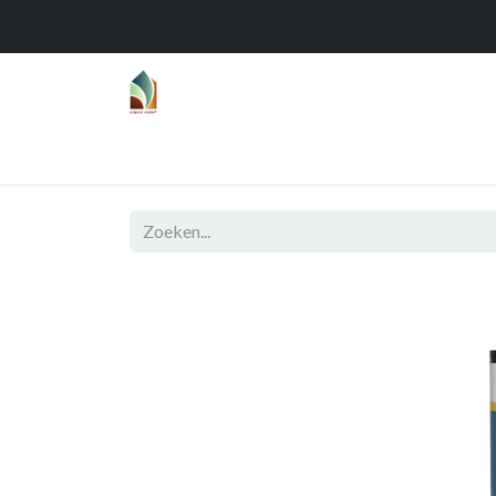
Home
Over
Realisaties
Func