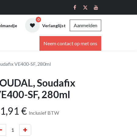
0
Aanmelden
elmandje
Verlanglijst
ebshop
Neem contact op met ons
udafix VE400-SF, 280ml
OUDAL, Soudafix
E400-SF, 280ml
1,91
€
Inclusief BTW