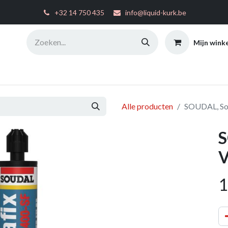
͏
+32 14 750 435
info@liquid-kurk.be
Mijn wink
ties
Toepassingsinstructies
FAQ
Configurator
W
Alle producten
SOUDAL, So
S
V
1