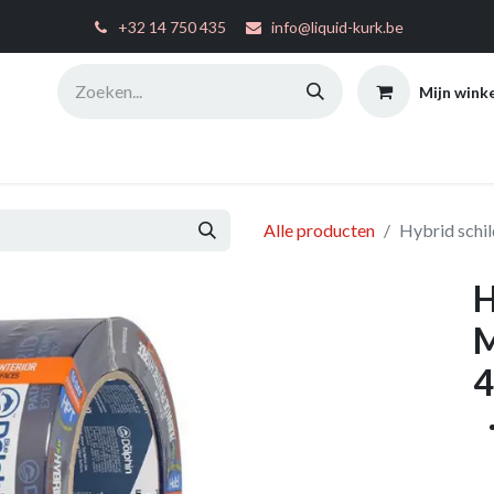
͏
+32 14 750 435
info@liquid-kurk.be
Mijn wink
ties
Toepassingsinstructies
FAQ
Configurator
W
Alle producten
Hybrid schi
H
M
4