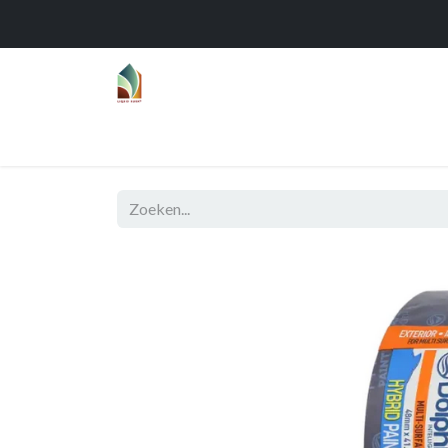
Home
Over
Realisaties
Func