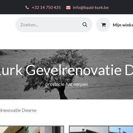
͏
+32 14 750 435
info@liquid-kurk.be
Mijn wink
ties
Toepassingsinstructies
FAQ
Configurator
W
kurk Gevelrenovatie 
provincie Antwerpen
lrenovatie Deurne