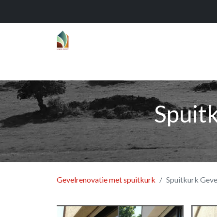
Home
Over
Realisaties
Func
Spuit
Gevelrenovatie met spuitkurk
Spuitkurk Geve