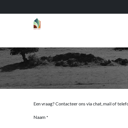
Home
Over
Realisaties
Func
Een vraag? Contacteer ons via chat, mail of telef
Naam
*