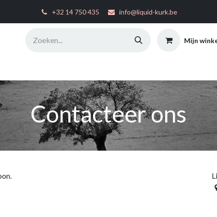
͏
+32 14 750 435
info@liquid-kurk.be
Mijn wink
ties
Toepassingsinstructies
FAQ
Configurator
W
Contacteer ons
oon.
L