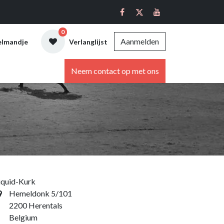
0
Aanmelden
elmandje
Verlanglijst
ebshop
Neem contact op met ons
iquid-Kurk
Hemeldonk 5/101
2200 Herentals
Belgium